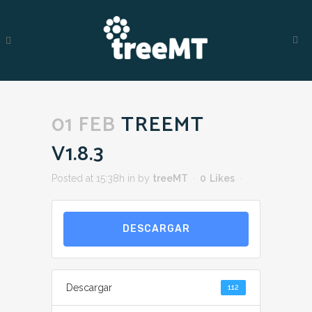
01 FEB
TREEMT
V1.8.3
Posted at 15:38h
in
by
treeMT
0
Likes
DESCARGAR
Descargar
112